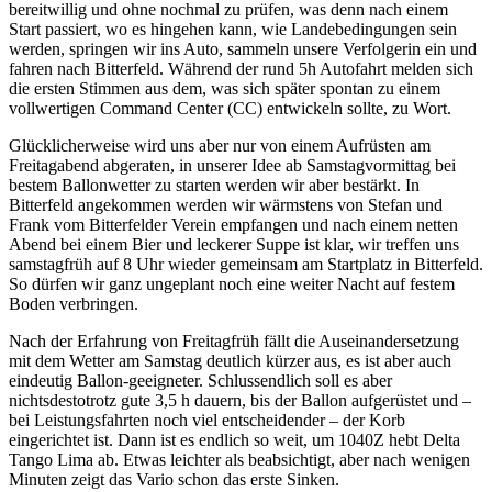
bereitwillig und ohne nochmal zu prüfen, was denn nach einem
Start passiert, wo es hingehen kann, wie Landebedingungen sein
werden, springen wir ins Auto, sammeln unsere Verfolgerin ein und
fahren nach Bitterfeld. Während der rund 5h Autofahrt melden sich
die ersten Stimmen aus dem, was sich später spontan zu einem
vollwertigen Command Center (CC) entwickeln sollte, zu Wort.
Glücklicherweise wird uns aber nur von einem Aufrüsten am
Freitagabend abgeraten, in unserer Idee ab Samstagvormittag bei
bestem Ballonwetter zu starten werden wir aber bestärkt. In
Bitterfeld angekommen werden wir wärmstens von Stefan und
Frank vom Bitterfelder Verein empfangen und nach einem netten
Abend bei einem Bier und leckerer Suppe ist klar, wir treffen uns
samstagfrüh auf 8 Uhr wieder gemeinsam am Startplatz in Bitterfeld.
So dürfen wir ganz ungeplant noch eine weiter Nacht auf festem
Boden verbringen.
Nach der Erfahrung von Freitagfrüh fällt die Auseinandersetzung
mit dem Wetter am Samstag deutlich kürzer aus, es ist aber auch
eindeutig Ballon-geeigneter. Schlussendlich soll es aber
nichtsdestotrotz gute 3,5 h dauern, bis der Ballon aufgerüstet und –
bei Leistungsfahrten noch viel entscheidender – der Korb
eingerichtet ist. Dann ist es endlich so weit, um 1040Z hebt Delta
Tango Lima ab. Etwas leichter als beabsichtigt, aber nach wenigen
Minuten zeigt das Vario schon das erste Sinken.