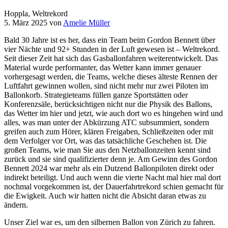
Hoppla, Weltrekord
5. März 2025
von
Amelie Müller
Bald 30 Jahre ist es her, dass ein Team beim Gordon Bennett über
vier Nächte und 92+ Stunden in der Luft gewesen ist – Weltrekord.
Seit dieser Zeit hat sich das Gasballonfahren weiterentwickelt. Das
Material wurde performanter, das Wetter kann immer genauer
vorhergesagt werden, die Teams, welche dieses älteste Rennen der
Luftfahrt gewinnen wollen, sind nicht mehr nur zwei Piloten im
Ballonkorb. Strategieteams füllen ganze Sportstätten oder
Konferenzsäle, berücksichtigen nicht nur die Physik des Ballons,
das Wetter im hier und jetzt, wie auch dort wo es hingehen wird und
alles, was man unter der Abkürzung ATC subsummiert, sondern
greifen auch zum Hörer, klären Freigaben, Schließzeiten oder mit
dem Verfolger vor Ort, was das tatsächliche Geschehen ist. Die
großen Teams, wie man Sie aus den Netzballonzeiten kennt sind
zurück und sie sind qualifizierter denn je. Am Gewinn des Gordon
Bennett 2024 war mehr als ein Dutzend Ballonpiloten direkt oder
indirekt beteiligt. Und auch wenn die vierte Nacht mal hier mal dort
nochmal vorgekommen ist, der Dauerfahrtrekord schien gemacht für
die Ewigkeit. Auch wir hatten nicht die Absicht daran etwas zu
ändern.
Unser Ziel war es, um den silbernen Ballon von Zürich zu fahren.