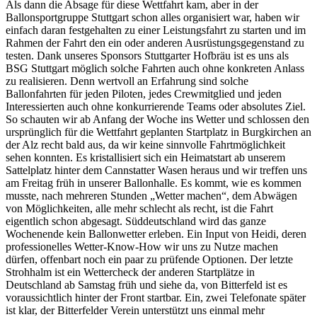
Als dann die Absage für diese Wettfahrt kam, aber in der
Ballonsportgruppe Stuttgart schon alles organisiert war, haben wir
einfach daran festgehalten zu einer Leistungsfahrt zu starten und im
Rahmen der Fahrt den ein oder anderen Ausrüstungsgegenstand zu
testen. Dank unseres Sponsors Stuttgarter Hofbräu ist es uns als
BSG Stuttgart möglich solche Fahrten auch ohne konkreten Anlass
zu realisieren. Denn wertvoll an Erfahrung sind solche
Ballonfahrten für jeden Piloten, jedes Crewmitglied und jeden
Interessierten auch ohne konkurrierende Teams oder absolutes Ziel.
So schauten wir ab Anfang der Woche ins Wetter und schlossen den
ursprünglich für die Wettfahrt geplanten Startplatz in Burgkirchen an
der Alz recht bald aus, da wir keine sinnvolle Fahrtmöglichkeit
sehen konnten. Es kristallisiert sich ein Heimatstart ab unserem
Sattelplatz hinter dem Cannstatter Wasen heraus und wir treffen uns
am Freitag früh in unserer Ballonhalle. Es kommt, wie es kommen
musste, nach mehreren Stunden „Wetter machen“, dem Abwägen
von Möglichkeiten, alle mehr schlecht als recht, ist die Fahrt
eigentlich schon abgesagt. Süddeutschland wird das ganze
Wochenende kein Ballonwetter erleben. Ein Input von Heidi, deren
professionelles Wetter-Know-How wir uns zu Nutze machen
dürfen, offenbart noch ein paar zu prüfende Optionen. Der letzte
Strohhalm ist ein Wettercheck der anderen Startplätze in
Deutschland ab Samstag früh und siehe da, von Bitterfeld ist es
voraussichtlich hinter der Front startbar. Ein, zwei Telefonate später
ist klar, der Bitterfelder Verein unterstützt uns einmal mehr