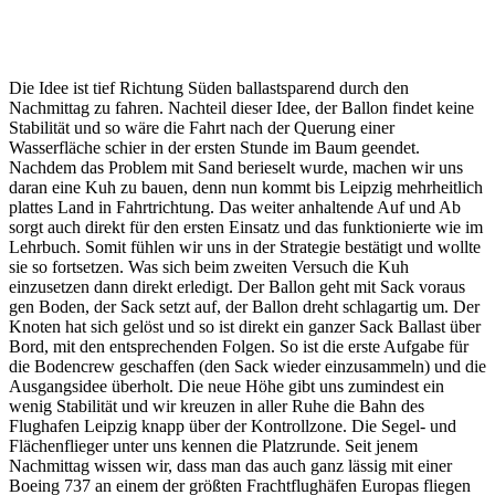
Die Idee ist tief Richtung Süden ballastsparend durch den Nachmittag zu fahren. Nachteil dieser Idee, der Ballon findet keine Stabilität und so wäre die Fahrt nach der Querung einer Wasserfläche schier in der ersten Stunde im Baum geendet. Nachdem das Problem mit Sand berieselt wurde, machen wir uns daran eine Kuh zu bauen, denn nun kommt bis Leipzig mehrheitlich plattes Land in Fahrtrichtung. Das weiter anhaltende Auf und Ab sorgt auch direkt für den ersten Einsatz und das funktionierte wie im Lehrbuch. Somit fühlen wir uns in der Strategie bestätigt und wollte sie so fortsetzen. Was sich beim zweiten Versuch die Kuh einzusetzen dann direkt erledigt. Der Ballon geht mit Sack voraus gen Boden, der Sack setzt auf, der Ballon dreht schlagartig um. Der Knoten hat sich gelöst und so ist direkt ein ganzer Sack Ballast über Bord, mit den entsprechenden Folgen. So ist die erste Aufgabe für die Bodencrew geschaffen (den Sack wieder einzusammeln) und die Ausgangsidee überholt. Die neue Höhe gibt uns zumindest ein wenig Stabilität und wir kreuzen in aller Ruhe die Bahn des Flughafen Leipzig knapp über der Kontrollzone. Die Segel- und Flächenflieger unter uns kennen die Platzrunde. Seit jenem Nachmittag wissen wir, dass man das auch ganz lässig mit einer Boeing 737 an einem der größten Frachtflughäfen Europas fliegen kann. Sehr eindrücklich, wenn ein Flieger dieses Formats gleich mehrfach wenige hundert Fuß unter dem Korb durchrauscht. Als wir dann wieder frei von Luftraum sind, wird es auch schon dunkel und es geht wieder zurück zwischen Windräder und Leitungen. Gleichzeitig setzt die vorhergesagte Drehung ein und die Mission Vollkreis kann beginnen. Auf dem Weg durch die Nacht haben wir dann gut zu tun nicht eine Nachtlandung hinzulegen. Nicht nur weil der Ballon ab und an runter will, sondern weil uns der Harz dann auch von unten entgegenkommt. Ein kurzer Abgleich von Topo und Windvorhersagen ergibt dann, dass wir den Brocken nicht werden überfahren können. Denn nur unten können wir drauf zu fahren, wollen wir aber in angemessener Höhe darüber, würden wir wieder zurückgefahren. Die Momente der Ratlosigkeit füllt der Ballon selbst mit einer Antwort. Das nun langsam ansteigende Gelände drückt auch den Ballon ein wenig in die Höhe und so lassen wir ihn fahren und tatsächlich fährt er die Berge hinauf dreht nach und nach um und fährt zurück ins Tal. In der zweiten Nachthälfte findet sich dann doch noch eine niedrige Inversion, welche uns durch die Nacht trägt. Nachdem das Sonnenlicht dann wieder den Korb flutet, haben wir doch eine insgesamt erholsame Nacht hinter uns, da wir beide ganz gut und auch einigermaßen ausreichend Schlaf gefunden haben. Nachdem wir bis hierhin nur immer Mal wieder gesnackt haben, nutzen wir das natürliche Steigen des Ballons in der Erwärmung für ein gemeinsames Frühstück. Es sollte sich einmal mehr bewahrheiten, „der Ballon weiß, was er tut“. Es geht hinauf auf eine Prallhöhe knapp unter 4000 ft und die Rückkehr zum Ausgangspunkt wird immer wahrscheinlicher. Schlussendlich soll es dann doch etwas über 24 h dauern, bis wir unseren Startplatz wiedersehen dürfen und es geht wie erwartet erneut Richtung Leipzig. Stadt und Airport. Die Controller, kurz an ein Deja-Vu glaubend, freuen sich, dass wir wie tags zuvor versprochen, wieder da sind. Da es weiterhin eher langsam zugeht, ein zentraler Grund, warum sich um dieses Hochdruckzentrum eine schöne Dauerfahrt realisieren lassen würde, setzt dann auch schon die Dämmerung ein. Während wir den Flughafen schon hinter uns gelassen haben, können wir die Städte südlich und östlich gelegen bereits wieder in ihrer vollen Lichterpracht genießen. Der Plan, welchen wir für die Nacht geschmiedet haben, sieht vor, dass wir das Erzgebirge Richtung Tschechien queren, gen Prag fahren um dann wieder mit einer Drehung via Pilzen, später weiter mit Ziel München fahren würden. Mit Prag erwarten wir einen ersten komplexen Luftraum, für welchen uns zwar eine potenzielle Freigabe versichert wurde, welchen wir aber schon in der Abkühlung berücksichtigen, um eine Fahrthöhe wählen zu können, welche uns möglichst aus dem Luftraumzentrum hält und bestenfalls gar kein Luftraumkontakt ermöglichen würde. Währenddessen ist unsere liebe Daniela im Verfolgerauto schon auf dem Weg nach Klatovy zu Pink Skyvan und unserem amtierenden Gasballonweltmeister Wuzi Wagner, mit der Idee man könnte sich am nächsten Morgen in ein paar tausend Fuß Höhe mit zwei Ballonen begegnen. Long Story short, aus der Idee wird nichts. Wir fahren erfolgreich westlich des Luftraums Prag vorbei damit aber auch nördlich von Pilzen und noch bevor es hell wird, überfahren wir wieder die Grenze und wechseln zurück zu München Radar. Der Halbkreis über den Luftraum unserer tschechischen Nachbarn fiel einfach ein wenig kleiner im Radius aus, als von uns abends zuvor erwartet. Never trust a wind under 5 knots, eine Weisheit, welche ein britischer Pilot mit mir teilte, lange bevor ich überhaupt an die Pilotenausbildung dachte, sollte sich einmal mehr bewahrheiten. Die Vorhersagen eröffneten uns theoretisch alle Möglichkeiten, was davon praktisch zu fahren war erwies sich aber immer wieder als eine Mischung aus Hoffnung, dass der Plan aufgehen würde und der Überraschung wie das Ergebnis als Track auf der Karte nachher ausschaute. Während wir vor dem Beginn der Nacht noch erwartet hatten, am nächsten Morgen vor schwierigen Verhandlungen über eine Freigabe für München zu stehen, geht es jetzt schnurstracks auf eine Hassliebe der Stuttgarter Gasballonfahrer zu, die militärischen Sperrgebiete rund um Grafenwöhr. Wenn wir von Stuttgart kommend darauf zusteuern, beeinflussen diese immer wieder unsere Fahrten. In der Regel stört es uns aber wenig nach oben oder unten auszuweichen um die Richtung entsprechend zu wechseln und die Gebiete zu umfahren oder auch mal davor zu landen. Beides im Rahmen einer Dauerfahrt keine wirkliche Option. Es würde hell werden und wir würden das natürliche Steigen beginnen. Es musste passen, egal wie! So erreichte München Radar noch in tiefster Dunkelheit die Frage nach der Aktivitätenplanung der Sperrgebiete und das war auch der Zeitpunkt, als es den kontrollierenden Lotsen dämmerte, da passiert etwas, was nicht alle Tage vorkommt. Denn die erste Rückfrage war „Seid ihr schon wieder in der Luft?“, welche wir schmunzelnd mit „Nein, immer noch.“ beantworten konnten. Natürlich würden die Sperrgebiete aktiv sein und wenn wir ehrlich zu uns selbst sind, haben wir auch nichts anderes erwartet. Aber am Boden ist Moritz Friess schon daran den Kontakt des diensthabenden Militärs aufzutreiben. Wir wollen vorbereitet sein, wir werden vorbereitet. Aller Mühe zum Trotz fährt der Ballon durch den freien Luftraum zwischen den Sperrgebieten Grafenwöhr und Hohenfels hindurch, als hätte er es von Anfang an besser gewusst. So kehrt etwas Entspannung ein. Denn nach einer erfolgreichen zweiten Nacht stehen wir nun beide länger im Korb als wir dies bislang jemals getan haben. Ein erster Erfolg. Die Technik, der Ballon, der Mensch, alles funktioniert einwandfrei. Die nächste „Herausforderung“ ist „nur“ der Flughafen Nürnberg, ein Flughafen, welcher einen eigenen Werbeballon hat. Wir, schon wieder zurück auf rund 4500 ft Höhe, machen uns dann doch weniger Sorgen. So soll es dann auch kommen, wir können nach dem Frühstück, zu welchem wir den Kaffee gestrichen haben, denn wer weiß schon wozu man das Trinkwasser noch brauchen würde, ganz entspannt die Bahn von Nürnberg längs entlang durch den kontrollierten Luftraum und über den Flughafen hinweg schweben. Nachdem nun 48 h voll sind, schauen wir uns an und stellen uns die Frage, was nun? Uns geht es gut, wir haben Zeit, unsere Verfolgerin ist auf dem Weg sich diese zu verschaffen. Und die dritte Nacht gilt seit jeher als Herausforderung, psychisch wie physisch. Sie füllt ganze Kapitel in Büchern über die Zunft. Eine Herausforderung, der wir uns gewachsen fühlen, welche wir annehmen möchten. Und so beginnt die emsige Planung einer weiteren Nacht. Was uns erwartet ist ein Teil des who is who der Strategieplanung. Tief fahren und man würde das erste Mal merklich Geschwindigkeit gewinnen, aber leider auch via Belgien und der Niederlande auf die Nordsee hinausfahren. Mehr Höhe, bedeutet weniger Ballast. Zu viel von beidem und die Dauerfahrt würde unnötig früh enden. Und dann kommt da unweigerlich der Luftraum von Frankfurt. Ein Luftraum den man beim Ballonfahren ähnlich betrachtet wie ein Sperrgebiet. Freigabe und Einfahrt unmöglich. Das stört unser CC aber wenig, man hat längst mit dem Wachleiter von Frankfurt gesprochen und ihn davon überzeugt, welch geniale Ballonfahrt er hier unterstützen wird. Wenn wir nach 21 Uhr kommen, dürfen wir die Nacht hindurch den Luftraum queeren. Und schon werden uns diverse Strategien vom inzwischen rund um die Uhr emsig arbeitenden Kontrollzentrum am Boden präsentiert. Dirk aus Belgien, Moritz in Ulm und Wuzi in Tschechien schlafen inzwischen weniger als wir in unserem Himmelbett und versorgen uns nonstop mit den wichtigsten Informationen und erarbeiten mögliche Szenarien für den weiteren Verlauf der Fahrt. Sogar Steffi (ebenfalls amtierende Weltmeisterin) per Starlink von einem Schiff vor der Antarktis zugeschaltet, lässt es sich nicht nehmen Ihr Know-How mit einfließen zu lassen! Ein Plan steht. Ein wenig Ballast raus, ein paar hundert Fuß Höhe gewinnen und Parken. Stillstand 8000 ft über den Wolken. Beeindruckend wie man die Abkühlung bescheißen kann, wenn man weiß, was man tut und sich seiner Sache im Klaren ist. Es wird dunkel und der Luftraum Frankfurt scheint noch in weiter Ferne. Aber es dreht nach Norden, das Luftraumzentrum werden wir sicher vermeiden und um 23 Uhr lokal fahren wir dann in den Luftraum Charlie ein. Auch wenn es klappt, wie geplant und die Drehung nach Nordost mit langsamer Zunahme der Fahrgeschwindigkeit kommt, wird es nicht reichen den Luftraum in der Nacht zu durchfahren. Das ist aber nicht weiter schlimm, denn schon z