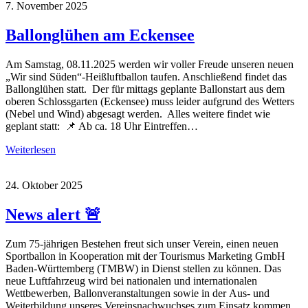
7. November 2025
Ballonglühen am Eckensee
Am Samstag, 08.11.2025 werden wir voller Freude unseren neuen
„Wir sind Süden“-Heißluftballon taufen. Anschließend findet das
Ballonglühen statt. Der für mittags geplante Ballonstart aus dem
oberen Schlossgarten (Eckensee) muss leider aufgrund des Wetters
(Nebel und Wind) abgesagt werden. Alles weitere findet wie
geplant statt: 📌 Ab ca. 18 Uhr Eintreffen…
Weiterlesen
24. Oktober 2025
News alert 🚨
Zum 75-jährigen Bestehen freut sich unser Verein, einen neuen
Sportballon in Kooperation mit der Tourismus Marketing GmbH
Baden-Württemberg (TMBW) in Dienst stellen zu können. Das
neue Luftfahrzeug wird bei nationalen und internationalen
Wettbewerben, Ballonveranstaltungen sowie in der Aus- und
Weiterbildung unseres Vereinsnachwuchses zum Einsatz kommen.