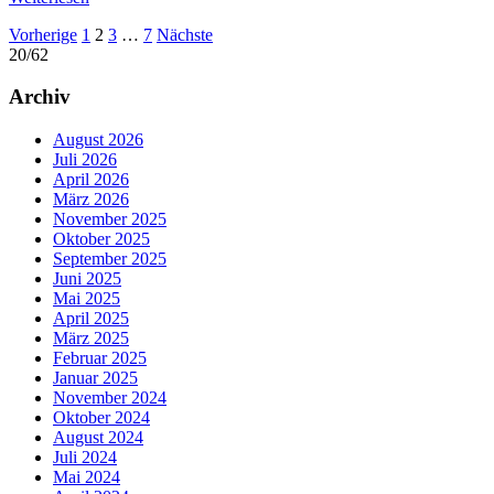
Seitennummerierung
Vorherige
1
2
3
…
7
Nächste
20/62
der
Beiträge
Archiv
August 2026
Juli 2026
April 2026
März 2026
November 2025
Oktober 2025
September 2025
Juni 2025
Mai 2025
April 2025
März 2025
Februar 2025
Januar 2025
November 2024
Oktober 2024
August 2024
Juli 2024
Mai 2024