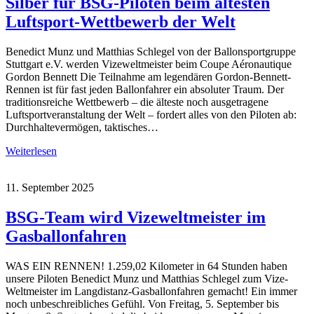
Silber für BSG-Piloten beim ältesten
Luftsport-Wettbewerb der Welt
Benedict Munz und Matthias Schlegel von der Ballonsportgruppe
Stuttgart e.V. werden Vizeweltmeister beim Coupe Aéronautique
Gordon Bennett Die Teilnahme am legendären Gordon-Bennett-
Rennen ist für fast jeden Ballonfahrer ein absoluter Traum. Der
traditionsreiche Wettbewerb – die älteste noch ausgetragene
Luftsportveranstaltung der Welt – fordert alles von den Piloten ab:
Durchhaltevermögen, taktisches…
Weiterlesen
11. September 2025
BSG-Team wird Vizeweltmeister im
Gasballonfahren
WAS EIN RENNEN! 1.259,02 Kilometer in 64 Stunden haben
unsere Piloten Benedict Munz und Matthias Schlegel zum Vize-
Weltmeister im Langdistanz-Gasballonfahren gemacht! Ein immer
noch unbeschreibliches Gefühl. Von Freitag, 5. September bis