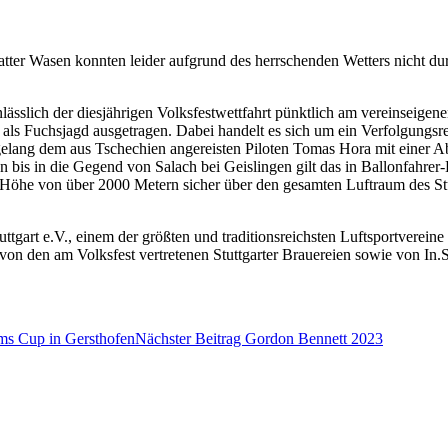
atter Wasen konnten leider aufgrund des herrschenden Wetters nicht dur
sslich der diesjährigen Volksfestwettfahrt pünktlich am vereinseigenen
als Fuchsjagd ausgetragen. Dabei handelt es sich um ein Verfolgungsr
s gelang dem aus Tschechien angereisten Piloten Tomas Hora mit eine
bis in die Gegend von Salach bei Geislingen gilt das in Ballonfahrer-K
r Höhe von über 2000 Metern sicher über den gesamten Luftraum des Stut
tgart e.V., einem der größten und traditionsreichsten Luftsportvereine 
 von den am Volksfest vertretenen Stuttgarter Brauereien sowie von In.St
ums Cup in Gersthofen
Nächster Beitrag
Gordon Bennett 2023