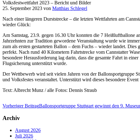
Volksfestwettfahrt 2023 – Bericht und Bilder
25. September 2023
von
Matthias Schlegel
Nach einer längeren Durststrecke – die letzten Wettfahrten am Cannst
wieder Glück:
Am Samstag, 23.9. gegen 16.30 Uhr konnten die 7 Heißluftballone anlä
Jahrzehnten zur Tradition gewordene Veranstaltung wurde wie immer 
zum als ersten gestarteten Ballon – dem Fuchs – wieder landet. Die
perfekt. Nach rund 40 Kilometern Fahrtstrecke vom Cannstatter Wasen 
besondere Herausforderung lag darin, dass die gesamte Fahrt in eine
Flugsicherung unterstützt wurde.
Der Wettbewerb wird seit vielen Jahren von der Ballonsportgruppe Stut
und Volksfestes veranstaltet. Unterstützt wird dieses besondere Event
Text: Albrecht Munz / alle Fotos: Dennis Straub
Vorheriger Beitrag
Ballonsportgruppe Stuttgart gewinnt den 9. Muse
Archiv
August 2026
Juli 2026